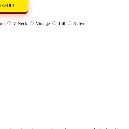
YO404
um
V-Neck
Vintage
Tall
Active