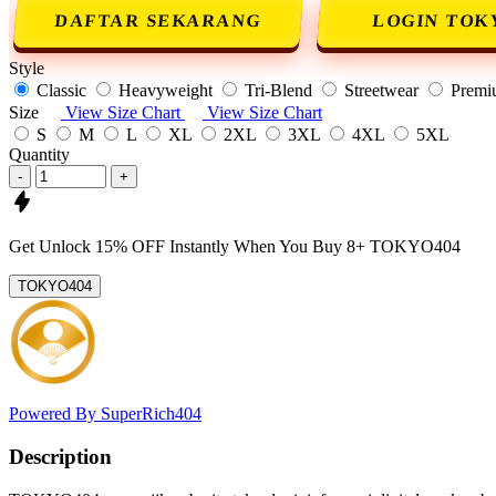
DAFTAR SEKARANG
LOGIN TOK
Style
Classic
Heavyweight
Tri-Blend
Streetwear
Premi
Size
View Size Chart
View Size Chart
S
M
L
XL
2XL
3XL
4XL
5XL
Quantity
-
+
Get
Unlock 15%
OFF Instantly When You Buy
8+ TOKYO404
TOKYO404
Powered By SuperRich404
Description