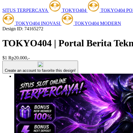
SITUS TERPERCAYA
TOKYO404
TOKYO404 P
TOKYO404 INOVASI
TOKYO404 MODERN
Design ID: 74165272
TOKYO404 | Portal Berita Teknol
$1
Rp20.000,-
Create an account to favorite this design!